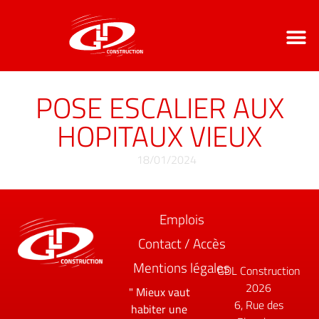
LE GROUPE GDL
NOS CO
CONTACT / ACCÈ
POSE ESCALIER AUX
HOPITAUX VIEUX
18/01/2024
Emplois
Contact / Accès
Mentions légales
GDL Construction
2026
" Mieux vaut
6, Rue des
habiter une