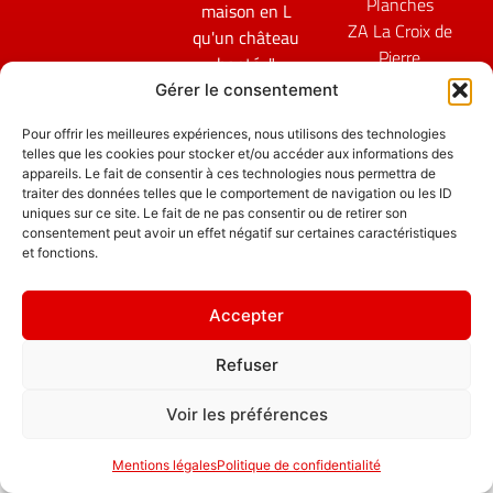
Planches
maison en L
ZA La Croix de
qu'un château
Pierre
hanté. "
25580 ÉTALANS
Gérer le consentement
Politique de
confidentialité
Pour offrir les meilleures expériences, nous utilisons des technologies
telles que les cookies pour stocker et/ou accéder aux informations des
appareils. Le fait de consentir à ces technologies nous permettra de
traiter des données telles que le comportement de navigation ou les ID
uniques sur ce site. Le fait de ne pas consentir ou de retirer son
consentement peut avoir un effet négatif sur certaines caractéristiques
et fonctions.
Accepter
Refuser
Voir les préférences
Mentions légales
Politique de confidentialité