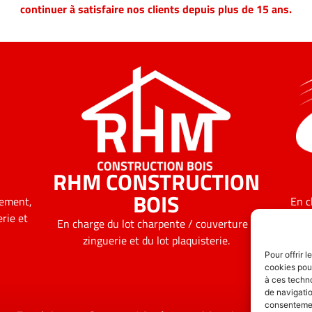
continuer à satisfaire nos clients depuis plus de 15 ans.
RHM CONSTRUCTION
BOIS
sement,
En c
erie et
En charge du lot charpente / couverture /
zinguerie et du lot plaquisterie.
Pour offrir 
cookies pour
à ces techn
de navigatio
consentement