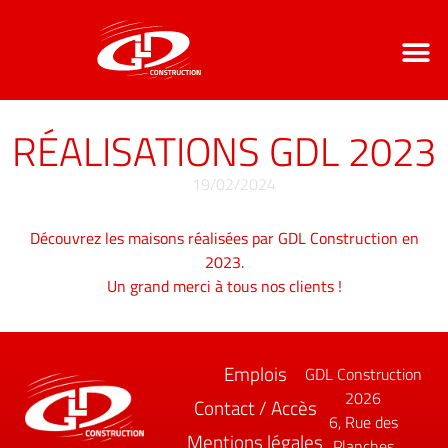
LE GROUPE GDL
NOS CO
CONTACT / ACCÈ
RÉALISATIONS GDL 2023
19/02/2024
Découvrez les maisons réalisées par GDL Construction en
2023.
Un grand merci à tous nos clients !
Emplois
GDL Construction
2026
Contact / Accès
6, Rue des
Mentions légales
Planches