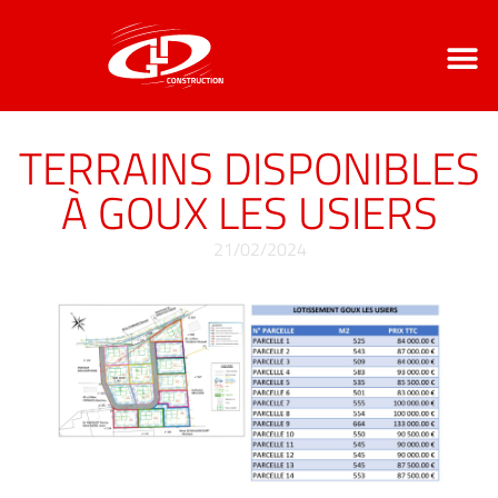
LE GROUPE GDL
NOS CO
CONTACT / ACCÈ
TERRAINS DISPONIBLES
À GOUX LES USIERS
21/02/2024