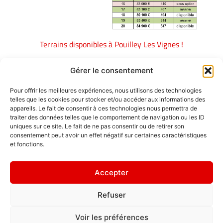
Terrains disponibles à Pouilley Les Vignes !
Pour tout renseignement :
0686360325
Gérer le consentement
Pour offrir les meilleures expériences, nous utilisons des technologies
Emplois
telles que les cookies pour stocker et/ou accéder aux informations des
appareils. Le fait de consentir à ces technologies nous permettra de
Contact / Accès
traiter des données telles que le comportement de navigation ou les ID
uniques sur ce site. Le fait de ne pas consentir ou de retirer son
Mentions légales
consentement peut avoir un effet négatif sur certaines caractéristiques
GDL Construction
et fonctions.
2026
Rappelez-vous
6, Rue des
que le chemin
Accepter
Planches
du succès est
ZA La Croix de
toujours en
Refuser
Pierre
construction.
25580 ÉTALANS
Politique de
Voir les préférences