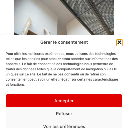
Gérer le consentement
Pour offrir les meilleures expériences, nous utilisons des technologies
telles que les cookies pour stocker et/ou accéder aux informations des
appareils. Le fait de consentir à ces technologies nous permettra de
traiter des données telles que le comportement de navigation ou les ID
uniques sur ce site. Le fait de ne pas consentir ou de retirer son
Emplois
consentement peut avoir un effet négatif sur certaines caractéristiques
GDL Construction
et fonctions.
2026
Contact / Accès
6, Rue des
Mentions légales
Accepter
Planches
ZA La Croix de
" Chacun est roi
Refuser
Pierre
en sa maison. "
25580 ÉTALANS
Politique de
Voir les préférences