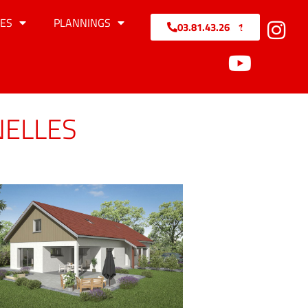
ES
PLANNINGS
03.81.43.26.71
NELLES