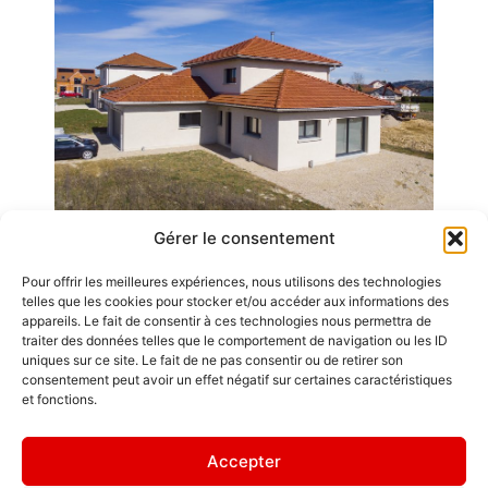
Gérer le consentement
Pour offrir les meilleures expériences, nous utilisons des technologies
Emplois
telles que les cookies pour stocker et/ou accéder aux informations des
appareils. Le fait de consentir à ces technologies nous permettra de
Contact / Accès
traiter des données telles que le comportement de navigation ou les ID
uniques sur ce site. Le fait de ne pas consentir ou de retirer son
Mentions légales
consentement peut avoir un effet négatif sur certaines caractéristiques
GDL Construction
et fonctions.
2026
" Ce ne sont pas
6, Rue des
les pierres qui
Accepter
Planches
bâtissent la