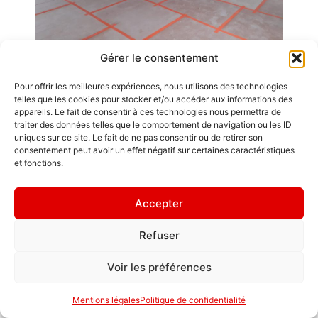
Gérer le consentement
Pour offrir les meilleures expériences, nous utilisons des technologies
telles que les cookies pour stocker et/ou accéder aux informations des
Emplois
GDL Construction
appareils. Le fait de consentir à ces technologies nous permettra de
2026
traiter des données telles que le comportement de navigation ou les ID
Contact / Accès
uniques sur ce site. Le fait de ne pas consentir ou de retirer son
6, Rue des
consentement peut avoir un effet négatif sur certaines caractéristiques
Mentions légales
Planches
et fonctions.
ZA La Croix de
" Chacun est roi
Pierre
en sa maison. "
Accepter
25580 ÉTALANS
Politique de
confidentialité
Refuser
Voir les préférences
Mentions légales
Politique de confidentialité