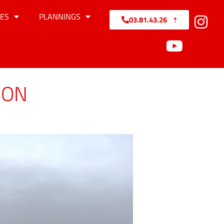
ES
PLANNINGS
03.81.43.26.71
HON