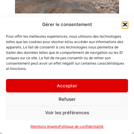
Gérer le consentement
Emplois
Pour offrir les meilleures expériences, nous utilisons des technologies
telles que les cookies pour stocker et/ou accéder aux informations des
Contact / Accès
appareils. Le fait de consentir à ces technologies nous permettra de
Mentions légales
traiter des données telles que le comportement de navigation ou les ID
GDL Construction
uniques sur ce site. Le fait de ne pas consentir ou de retirer son
2026
" L'ornement
consentement peut avoir un effet négatif sur certaines caractéristiques
6, Rue des
et fonctions.
d'une maison,
Planches
ce sont les amis
ZA La Croix de
qui la
Accepter
Pierre
fréquentent. "
25580 ÉTALANS
Refuser
Politique de
confidentialité
Voir les préférences
Mentions légales
Politique de confidentialité