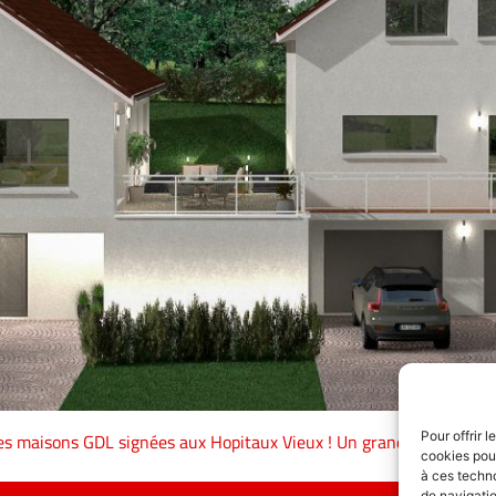
Pour offrir 
s maisons GDL signées aux Hopitaux Vieux ! Un grand merci à nos 
cookies pour
à ces techn
de navigatio