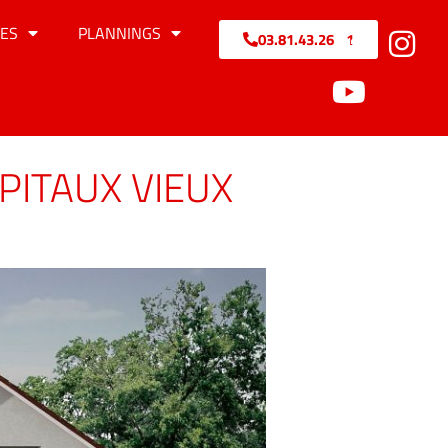
ES
PLANNINGS
03.81.43.26.71
PITAUX VIEUX