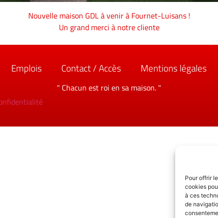
Nouvelle maison GDL à venir à Fournet-Luisans !
Un grand merci à notre cliente
Emplois
Contact / Accès
Mentions légales
" Chacun est roi en sa maison. "
onfidentialité
Pour offrir 
cookies pour
à ces techn
de navigatio
consentement