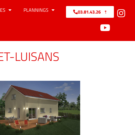
ES
PLANNINGS
03.81.43.26.71
ET-LUISANS