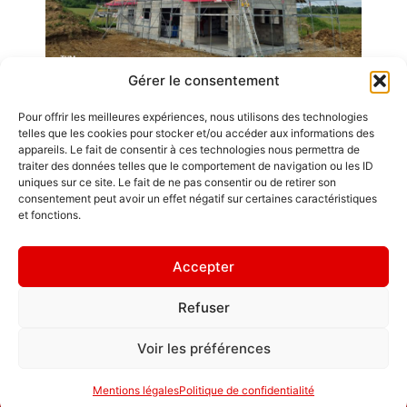
Gérer le consentement
Pour offrir les meilleures expériences, nous utilisons des technologies
Emplois
telles que les cookies pour stocker et/ou accéder aux informations des
appareils. Le fait de consentir à ces technologies nous permettra de
Contact / Accès
traiter des données telles que le comportement de navigation ou les ID
uniques sur ce site. Le fait de ne pas consentir ou de retirer son
Mentions légales
consentement peut avoir un effet négatif sur certaines caractéristiques
GDL Construction
et fonctions.
2026
" Mieux vaut
6, Rue des
habiter une
Accepter
Planches
maison en L
ZA La Croix de
qu'un château
Refuser
Pierre
hanté. "
25580 ÉTALANS
Politique de
Voir les préférences
confidentialité
Mentions légales
Politique de confidentialité