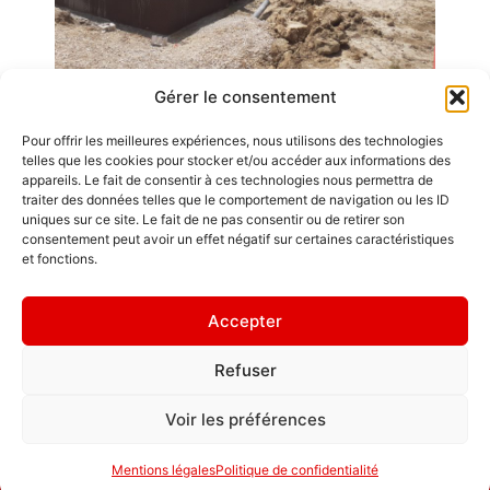
Gérer le consentement
Pour offrir les meilleures expériences, nous utilisons des technologies
Emplois
telles que les cookies pour stocker et/ou accéder aux informations des
appareils. Le fait de consentir à ces technologies nous permettra de
Contact / Accès
traiter des données telles que le comportement de navigation ou les ID
uniques sur ce site. Le fait de ne pas consentir ou de retirer son
Mentions légales
consentement peut avoir un effet négatif sur certaines caractéristiques
GDL Construction
et fonctions.
2026
" Une brique
6, Rue des
sur le mur vaut
Accepter
Planches
mieux qu'une
ZA La Croix de
perle sur un
Refuser
Pierre
collier. "
25580 ÉTALANS
Politique de
Voir les préférences
confidentialité
Mentions légales
Politique de confidentialité