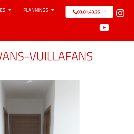
ES
PLANNINGS
03.81.43.26.71
AVANS-VUILLAFANS