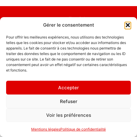
Emplois
Gérer le consentement
Contact / Accès
Pour offrir les meilleures expériences, nous utilisons des technologies
Mentions légales
GDL Construction
telles que les cookies pour stocker et/ou accéder aux informations des
2026
appareils. Le fait de consentir à ces technologies nous permettra de
" Ce ne sont pas
traiter des données telles que le comportement de navigation ou les ID
6, Rue des
les pierres qui
uniques sur ce site. Le fait de ne pas consentir ou de retirer son
Planches
bâtissent la
consentement peut avoir un effet négatif sur certaines caractéristiques
ZA La Croix de
et fonctions.
maison, mais
Pierre
les hôtes. "
25580 ÉTALANS
Accepter
Politique de
confidentialité
Refuser
Voir les préférences
Mentions légales
Politique de confidentialité