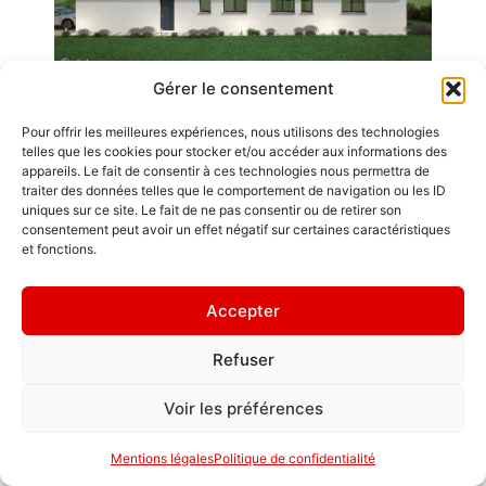
Gérer le consentement
Nouveau projet à venir à Gilley, un grand merci à nos clients !
Pour offrir les meilleures expériences, nous utilisons des technologies
telles que les cookies pour stocker et/ou accéder aux informations des
appareils. Le fait de consentir à ces technologies nous permettra de
traiter des données telles que le comportement de navigation ou les ID
Emplois
GDL Construction
uniques sur ce site. Le fait de ne pas consentir ou de retirer son
2026
Contact / Accès
consentement peut avoir un effet négatif sur certaines caractéristiques
6, Rue des
et fonctions.
Mentions légales
Planches
ZA La Croix de
" Chacun est roi
Accepter
Pierre
en sa maison. "
25580 ÉTALANS
Refuser
Politique de
confidentialité
Voir les préférences
Mentions légales
Politique de confidentialité