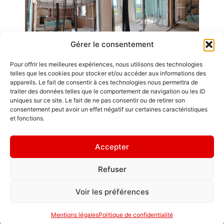
Gérer le consentement
Pour offrir les meilleures expériences, nous utilisons des technologies
Emplois
telles que les cookies pour stocker et/ou accéder aux informations des
appareils. Le fait de consentir à ces technologies nous permettra de
Contact / Accès
traiter des données telles que le comportement de navigation ou les ID
uniques sur ce site. Le fait de ne pas consentir ou de retirer son
Mentions légales
consentement peut avoir un effet négatif sur certaines caractéristiques
GDL Construction
et fonctions.
2026
" L'ornement
6, Rue des
d'une maison,
Accepter
Planches
ce sont les amis
ZA La Croix de
qui la
Refuser
Pierre
fréquentent. "
25580 ÉTALANS
Politique de
Voir les préférences
confidentialité
Mentions légales
Politique de confidentialité