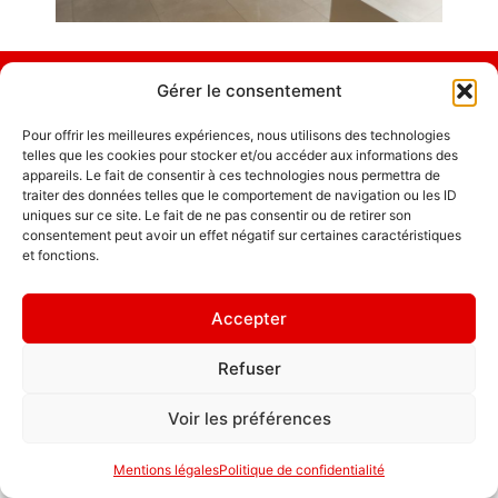
Gérer le consentement
Emplois
Contact / Accès
Pour offrir les meilleures expériences, nous utilisons des technologies
telles que les cookies pour stocker et/ou accéder aux informations des
Mentions légales
GDL Construction
appareils. Le fait de consentir à ces technologies nous permettra de
traiter des données telles que le comportement de navigation ou les ID
2026
Rappelez-vous
uniques sur ce site. Le fait de ne pas consentir ou de retirer son
6, Rue des
que le chemin
consentement peut avoir un effet négatif sur certaines caractéristiques
Planches
et fonctions.
du succès est
ZA La Croix de
toujours en
Pierre
construction.
Accepter
25580 ÉTALANS
Politique de
Refuser
confidentialité
Voir les préférences
Mentions légales
Politique de confidentialité