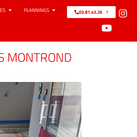
ES
PLANNINGS
03.81.43.26.71
US MONTROND