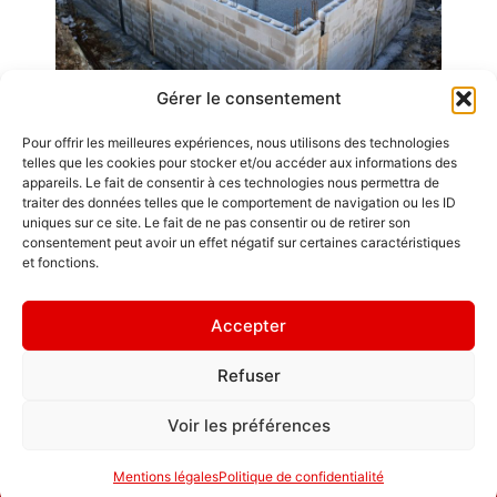
Gérer le consentement
Pour offrir les meilleures expériences, nous utilisons des technologies
Emplois
telles que les cookies pour stocker et/ou accéder aux informations des
appareils. Le fait de consentir à ces technologies nous permettra de
Contact / Accès
traiter des données telles que le comportement de navigation ou les ID
uniques sur ce site. Le fait de ne pas consentir ou de retirer son
Mentions légales
consentement peut avoir un effet négatif sur certaines caractéristiques
GDL Construction
et fonctions.
2026
" L'ornement
6, Rue des
d'une maison,
Accepter
Planches
ce sont les amis
ZA La Croix de
qui la
Refuser
Pierre
fréquentent. "
25580 ÉTALANS
Politique de
Voir les préférences
confidentialité
Mentions légales
Politique de confidentialité