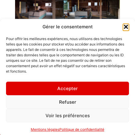
Gérer le consentement
Pour offrir les meilleures expériences, nous utilisons des technologies
Emplois
telles que les cookies pour stocker et/ou accéder aux informations des
appareils. Le fait de consentir à ces technologies nous permettra de
Contact / Accès
traiter des données telles que le comportement de navigation ou les ID
uniques sur ce site. Le fait de ne pas consentir ou de retirer son
Mentions légales
consentement peut avoir un effet négatif sur certaines caractéristiques
GDL Construction
et fonctions.
2026
" Mieux vaut
6, Rue des
habiter une
Accepter
Planches
maison en L
ZA La Croix de
qu'un château
Refuser
Pierre
hanté. "
25580 ÉTALANS
Politique de
Voir les préférences
confidentialité
Mentions légales
Politique de confidentialité