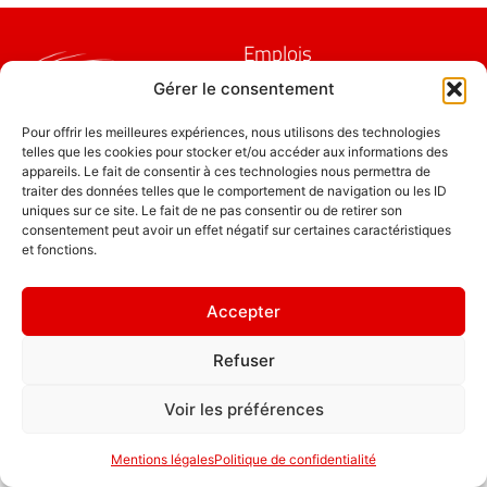
Emplois
Contact / Accès
Gérer le consentement
Mentions légales
GDL Construction
Pour offrir les meilleures expériences, nous utilisons des technologies
telles que les cookies pour stocker et/ou accéder aux informations des
2026
Rappelez-vous
appareils. Le fait de consentir à ces technologies nous permettra de
6, Rue des
que le chemin
traiter des données telles que le comportement de navigation ou les ID
Planches
uniques sur ce site. Le fait de ne pas consentir ou de retirer son
du succès est
consentement peut avoir un effet négatif sur certaines caractéristiques
ZA La Croix de
toujours en
et fonctions.
Pierre
construction.
25580 ÉTALANS
Politique de
Accepter
confidentialité
Refuser
Voir les préférences
Mentions légales
Politique de confidentialité