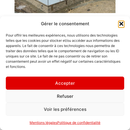
Gérer le consentement
Emplois
GDL Construction
Pour offrir les meilleures expériences, nous utilisons des technologies
2026
Contact / Accès
telles que les cookies pour stocker et/ou accéder aux informations des
6, Rue des
appareils. Le fait de consentir à ces technologies nous permettra de
Mentions légales
traiter des données telles que le comportement de navigation ou les ID
Planches
uniques sur ce site. Le fait de ne pas consentir ou de retirer son
ZA La Croix de
" Chacun est roi
consentement peut avoir un effet négatif sur certaines caractéristiques
Pierre
et fonctions.
en sa maison. "
25580 ÉTALANS
Politique de
Accepter
confidentialité
Refuser
Voir les préférences
Mentions légales
Politique de confidentialité