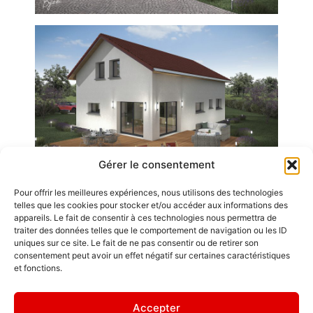
Gérer le consentement
Pour offrir les meilleures expériences, nous utilisons des technologies
Emplois
telles que les cookies pour stocker et/ou accéder aux informations des
appareils. Le fait de consentir à ces technologies nous permettra de
Contact / Accès
traiter des données telles que le comportement de navigation ou les ID
uniques sur ce site. Le fait de ne pas consentir ou de retirer son
Mentions légales
consentement peut avoir un effet négatif sur certaines caractéristiques
GDL Construction
et fonctions.
2026
" Ce ne sont pas
6, Rue des
les pierres qui
Accepter
Planches