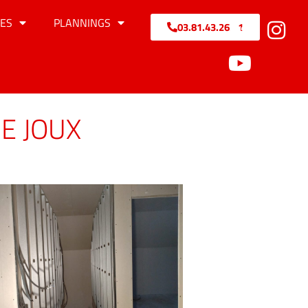
ES
PLANNINGS
03.81.43.26.71
E JOUX