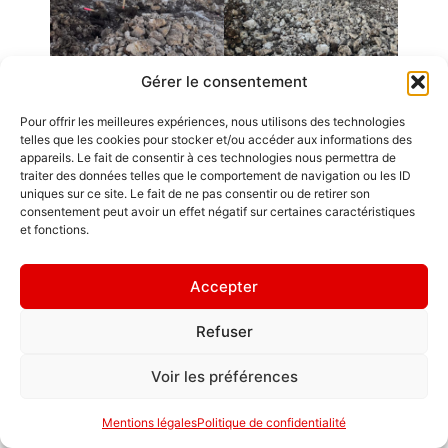
Gérer le consentement
Emplois
Pour offrir les meilleures expériences, nous utilisons des technologies
telles que les cookies pour stocker et/ou accéder aux informations des
Contact / Accès
appareils. Le fait de consentir à ces technologies nous permettra de
traiter des données telles que le comportement de navigation ou les ID
Mentions légales
GDL Construction
uniques sur ce site. Le fait de ne pas consentir ou de retirer son
consentement peut avoir un effet négatif sur certaines caractéristiques
2026
Rappelez-vous
et fonctions.
6, Rue des
que le chemin
Planches
du succès est
Accepter
ZA La Croix de
toujours en
Pierre
construction.
Refuser
25580 ÉTALANS
Politique de
confidentialité
Voir les préférences
Mentions légales
Politique de confidentialité