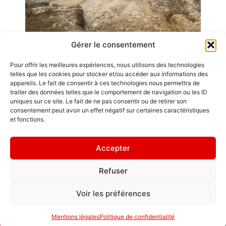
Gérer le consentement
Pour offrir les meilleures expériences, nous utilisons des technologies
Emplois
telles que les cookies pour stocker et/ou accéder aux informations des
appareils. Le fait de consentir à ces technologies nous permettra de
Contact / Accès
traiter des données telles que le comportement de navigation ou les ID
uniques sur ce site. Le fait de ne pas consentir ou de retirer son
Mentions légales
consentement peut avoir un effet négatif sur certaines caractéristiques
GDL Construction
et fonctions.
2026
" L'ornement
6, Rue des
d'une maison,
Accepter
Planches
ce sont les amis
ZA La Croix de
qui la
Refuser
Pierre
fréquentent. "
25580 ÉTALANS
Politique de
Voir les préférences
confidentialité
Mentions légales
Politique de confidentialité