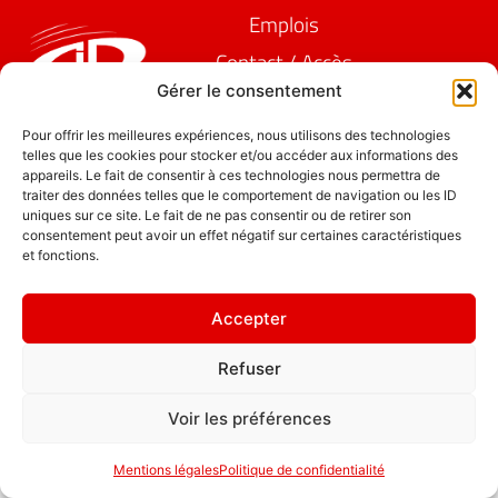
Emplois
Contact / Accès
Gérer le consentement
Mentions légales
GDL Construction
2026
" L'ornement
Pour offrir les meilleures expériences, nous utilisons des technologies
6, Rue des
telles que les cookies pour stocker et/ou accéder aux informations des
d'une maison,
appareils. Le fait de consentir à ces technologies nous permettra de
Planches
ce sont les amis
traiter des données telles que le comportement de navigation ou les ID
ZA La Croix de
qui la
uniques sur ce site. Le fait de ne pas consentir ou de retirer son
Pierre
consentement peut avoir un effet négatif sur certaines caractéristiques
fréquentent. "
et fonctions.
25580 ÉTALANS
Politique de
confidentialité
Accepter
Refuser
Voir les préférences
Mentions légales
Politique de confidentialité