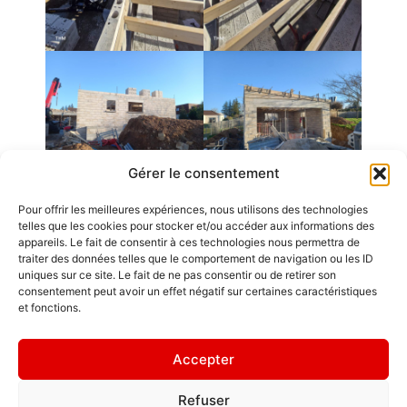
Gérer le consentement
Pour offrir les meilleures expériences, nous utilisons des technologies
Emplois
telles que les cookies pour stocker et/ou accéder aux informations des
appareils. Le fait de consentir à ces technologies nous permettra de
Contact / Accès
traiter des données telles que le comportement de navigation ou les ID
uniques sur ce site. Le fait de ne pas consentir ou de retirer son
Mentions légales
consentement peut avoir un effet négatif sur certaines caractéristiques
GDL Construction
et fonctions.
2026
Rappelez-vous
6, Rue des
que le chemin
Accepter
Planches
du succès est
ZA La Croix de
toujours en
Refuser
Pierre