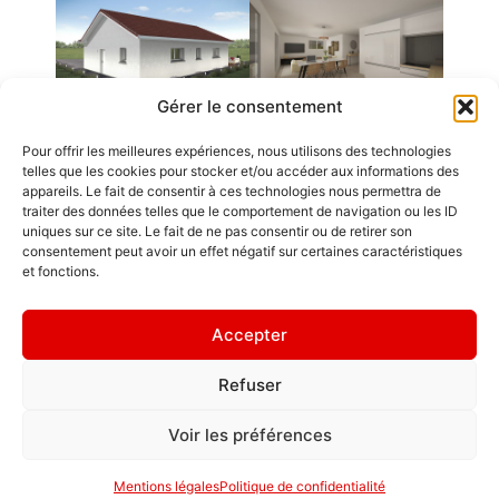
Gérer le consentement
Pour offrir les meilleures expériences, nous utilisons des technologies
Emplois
telles que les cookies pour stocker et/ou accéder aux informations des
appareils. Le fait de consentir à ces technologies nous permettra de
Contact / Accès
traiter des données telles que le comportement de navigation ou les ID
uniques sur ce site. Le fait de ne pas consentir ou de retirer son
Mentions légales
consentement peut avoir un effet négatif sur certaines caractéristiques
GDL Construction
et fonctions.
2026
" Un petit chez
6, Rue des
soi vaut mieux
Accepter
Planches
qu’un grand
ZA La Croix de
chez les autres.
Refuser
Pierre
"
25580 ÉTALANS
Politique de
Voir les préférences
confidentialité
Mentions légales
Politique de confidentialité