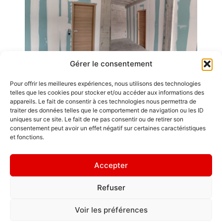
Gérer le consentement
Pour offrir les meilleures expériences, nous utilisons des technologies
Emplois
telles que les cookies pour stocker et/ou accéder aux informations des
appareils. Le fait de consentir à ces technologies nous permettra de
Contact / Accès
traiter des données telles que le comportement de navigation ou les ID
uniques sur ce site. Le fait de ne pas consentir ou de retirer son
Mentions légales
consentement peut avoir un effet négatif sur certaines caractéristiques
GDL Construction
et fonctions.
2026
" Mieux vaut
6, Rue des
habiter une
Accepter
Planches
maison en L
ZA La Croix de
qu'un château
Refuser
Pierre
hanté. "
25580 ÉTALANS
Politique de
Voir les préférences
confidentialité