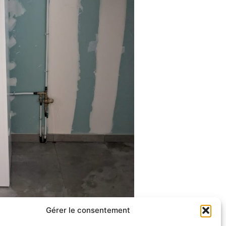
Gérer le consentement