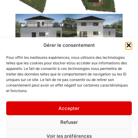
Gérer le consentement
Pour offrir les meilleures expériences, nous utilisons des technologies
Emplois
telles que les cookies pour stocker et/ou accéder aux informations des
appareils. Le fait de consentir à ces technologies nous permettra de
Contact / Accès
traiter des données telles que le comportement de navigation ou les ID
uniques sur ce site. Le fait de ne pas consentir ou de retirer son
Mentions légales
consentement peut avoir un effet négatif sur certaines caractéristiques
GDL Construction
et fonctions.
2026
" L'ornement
6, Rue des
d'une maison,
Accepter
Planches
ce sont les amis
ZA La Croix de
qui la
Refuser
Pierre
fréquentent. "
25580 ÉTALANS
Politique de
Voir les préférences