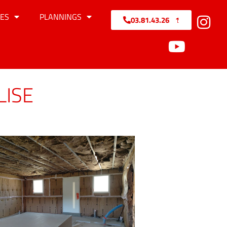
ES
PLANNINGS
03.81.43.26.71
LISE