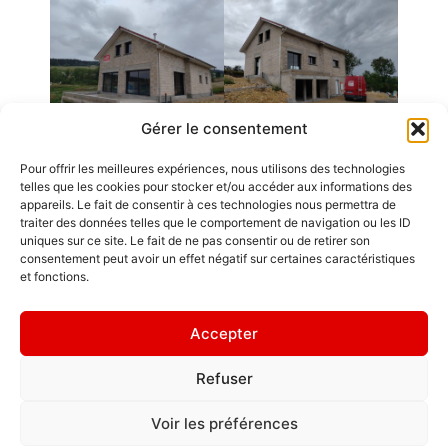
Gérer le consentement
Pour offrir les meilleures expériences, nous utilisons des technologies
Emplois
telles que les cookies pour stocker et/ou accéder aux informations des
appareils. Le fait de consentir à ces technologies nous permettra de
Contact / Accès
traiter des données telles que le comportement de navigation ou les ID
uniques sur ce site. Le fait de ne pas consentir ou de retirer son
Mentions légales
consentement peut avoir un effet négatif sur certaines caractéristiques
GDL Construction
et fonctions.
2026
" L'ornement
6, Rue des
d'une maison,
Accepter
Planches
ce sont les amis
ZA La Croix de
qui la
Refuser
Pierre
fréquentent. "
25580 ÉTALANS
Politique de
Voir les préférences
confidentialité