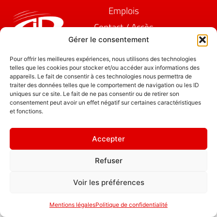
Emplois
Contact / Accès
Gérer le consentement
Mentions légales
GDL Construction
2026
" Mieux vaut
Pour offrir les meilleures expériences, nous utilisons des technologies
6, Rue des
telles que les cookies pour stocker et/ou accéder aux informations des
habiter une
appareils. Le fait de consentir à ces technologies nous permettra de
Planches
maison en L
traiter des données telles que le comportement de navigation ou les ID
ZA La Croix de
qu'un château
uniques sur ce site. Le fait de ne pas consentir ou de retirer son
Pierre
consentement peut avoir un effet négatif sur certaines caractéristiques
hanté. "
et fonctions.
25580 ÉTALANS
Politique de
confidentialité
Accepter
Refuser
Voir les préférences
Mentions légales
Politique de confidentialité