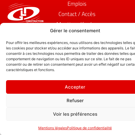
Emplois
Contact / Accès
Mentions légales
GDL Construction
Gérer le consentement
2026
" Mieux vaut
6, Rue des
habiter une
Pour offrir les meilleures expériences, nous utilisons des technologies telles 
Planches
maison en L
les cookies pour stocker et/ou accéder aux informations des appareils. Le fai
ZA La Croix de
consentir à ces technologies nous permettra de traiter des données telles que
qu'un château
comportement de navigation ou les ID uniques sur ce site. Le fait de ne pas
Pierre
hanté. "
consentir ou de retirer son consentement peut avoir un effet négatif sur cert
25580 ÉTALANS
caractéristiques et fonctions.
Politique de
confidentialité
Accepter
Refuser
Voir les préférences
Mentions légales
Politique de confidentialité