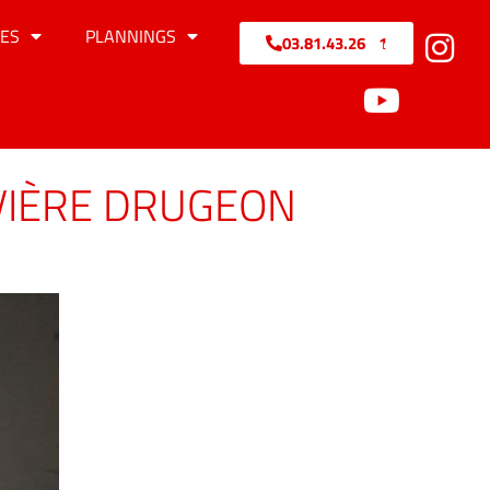
ES
PLANNINGS
03.81.43.26.71
VIÈRE DRUGEON