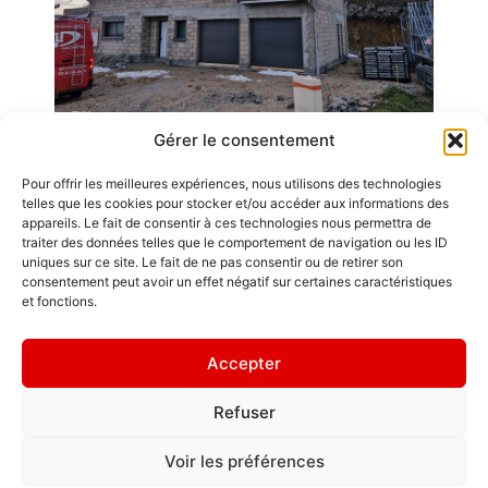
Gérer le consentement
Pour offrir les meilleures expériences, nous utilisons des technologies
Emplois
telles que les cookies pour stocker et/ou accéder aux informations des
appareils. Le fait de consentir à ces technologies nous permettra de
Contact / Accès
traiter des données telles que le comportement de navigation ou les ID
uniques sur ce site. Le fait de ne pas consentir ou de retirer son
Mentions légales
consentement peut avoir un effet négatif sur certaines caractéristiques
GDL Construction
et fonctions.
2026
Rappelez-vous
6, Rue des
que le chemin
Accepter
Planches
du succès est
ZA La Croix de
toujours en
Refuser
Pierre
construction.
25580 ÉTALANS
Politique de
Voir les préférences
confidentialité